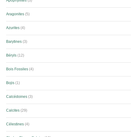
Apophyllites
3
Aragonites
5
Azurites
4
Barytines
3
Béryls
12
Bois Fossiles
4
Bojis
1
Calcédoines
3
Calcites
29
Célestines
4