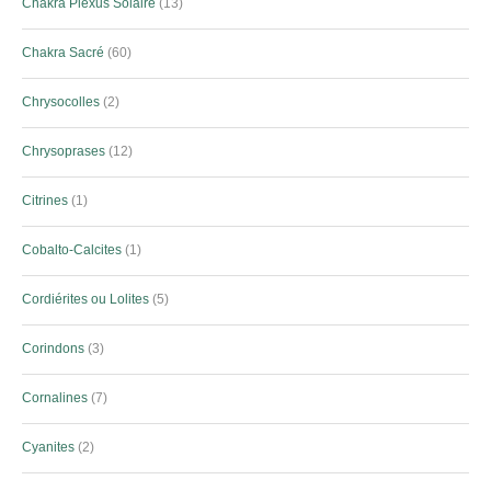
Chakra Plexus Solaire
13
Chakra Sacré
60
Chrysocolles
2
Chrysoprases
12
Citrines
1
Cobalto-Calcites
1
Cordiérites ou Lolites
5
Corindons
3
Cornalines
7
Cyanites
2