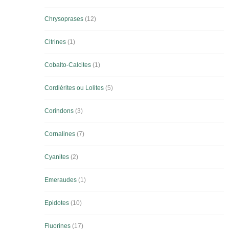
Chrysoprases
12
Citrines
1
Cobalto-Calcites
1
Cordiérites ou Lolites
5
Corindons
3
Cornalines
7
Cyanites
2
Emeraudes
1
Epidotes
10
Fluorines
17