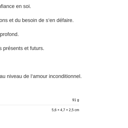
nfiance en soi.
s et du besoin de s’en défaire.
 profond.
s présents et futurs.
u niveau de l’amour inconditionnel.
91 g
5,6 × 4,7 × 2,5 cm