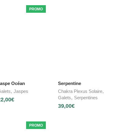
PROMO
aspe Océan
Serpentine
,
,
alets
Jaspes
Chakra Plexus Solaire
,
Galets
Serpentines
22,00
€
39,00
€
PROMO