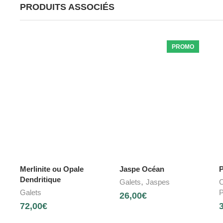
PRODUITS ASSOCIÉS
PROMO
Merlinite ou Opale
Jaspe Océan
P
Dendritique
,
Galets
Jaspes
C
Galets
P
26,00
€
72,00
€