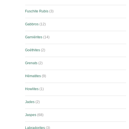
Fuschite Rubis
3
Gabbros
12
Garniérites
14
Goéthites
2
Grenats
2
Hématites
9
Howlites
1
Jades
2
Jaspes
68
Labradorites
3