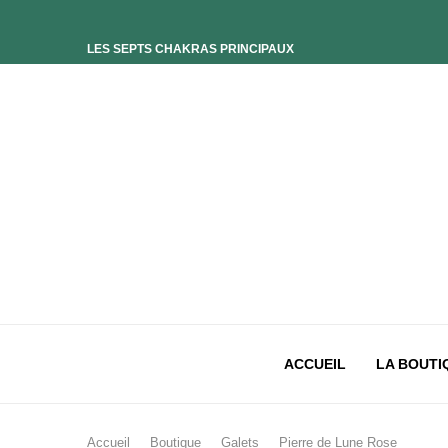
LES SEPTS CHAKRAS PRINCIPAUX
ELIXIR UNIVERS-SOI
ELIXIR PHOENIX
ELIXIR SAGESSE DES OCÉANS
ELIXIR INTIMISTE
ELIXIR ESSENCE’CIEL
ELIXIR PACIFISTE
CHAKRA PLEXUS SOLAIRE
CHAKRA SACRÉ
CHAKRA RACINE
ACCUEIL
LA BOUTI
Accueil
Boutique
Galets
Pierre de Lune Rose