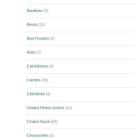
Barytines
3
Béryls
12
Bois Fossiles
4
Bojis
1
Calcédoines
3
Calcites
29
Célestines
4
Chakra Plexus Solaire
13
Chakra Sacré
60
Chrysocolles
2