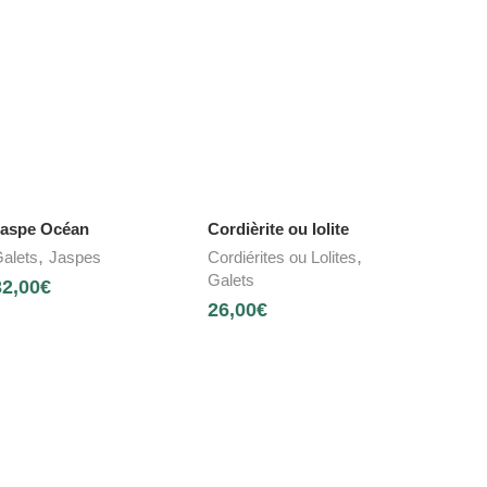
aspe Océan
Cordièrite ou Iolite
,
,
alets
Jaspes
Cordiérites ou Lolites
Galets
32,00
€
26,00
€