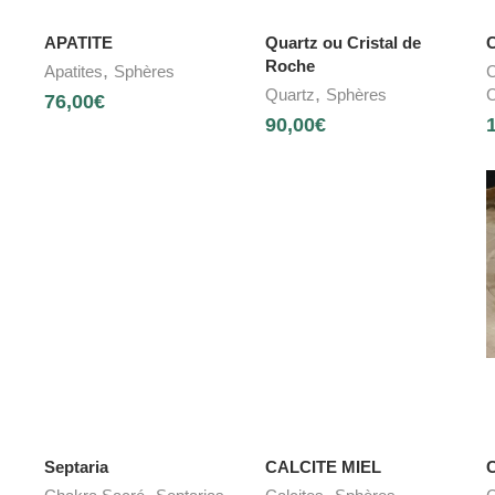
APATITE
Quartz ou Cristal de
C
Roche
,
Apatites
Sphères
C
,
Quartz
Sphères
C
76,00
€
90,00
€
Septaria
CALCITE MIEL
C
,
,
,