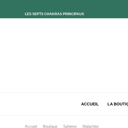
LES SEPTS CHAKRAS PRINCIPAUX
ELIXIR UNIVERS-SOI
ELIXIR PHOENIX
ELIXIR SAGESSE DES OCÉANS
ELIXIR INTIMISTE
ELIXIR ESSENCE’CIEL
ELIXIR PACIFISTE
CHAKRA PLEXUS SOLAIRE
CHAKRA SACRÉ
CHAKRA RACINE
ACCUEIL
LA BOUTI
Accueil
Boutique
Sphères
Malachite