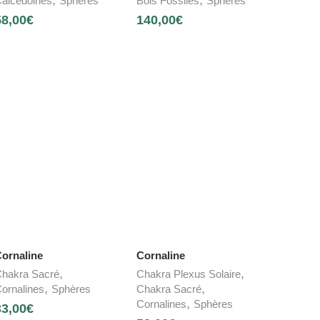
alcédoines
Sphères
Bois Fossiles
Sphères
58,00
€
140,00
€
ornaline
Cornaline
,
,
hakra Sacré
Chakra Plexus Solaire
,
,
ornalines
Sphères
Chakra Sacré
,
Cornalines
Sphères
33,00
€