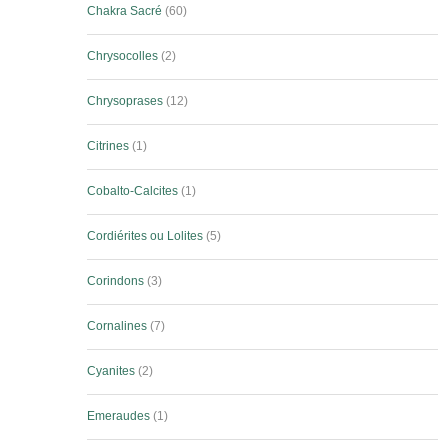
Chakra Sacré
60
Chrysocolles
2
Chrysoprases
12
Citrines
1
Cobalto-Calcites
1
Cordiérites ou Lolites
5
Corindons
3
Cornalines
7
Cyanites
2
Emeraudes
1