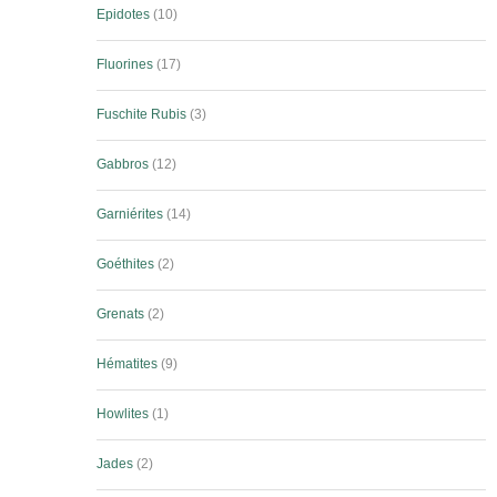
Epidotes
10
Fluorines
17
Fuschite Rubis
3
Gabbros
12
Garniérites
14
Goéthites
2
Grenats
2
Hématites
9
Howlites
1
Jades
2