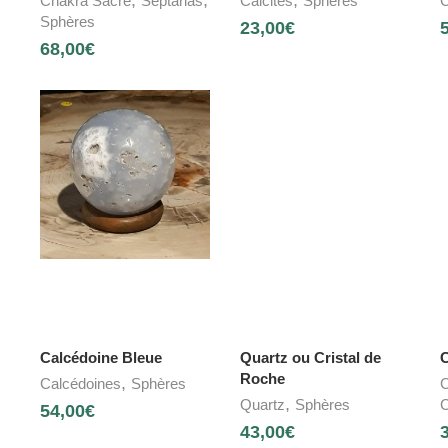
Chakra Sacré
Septarias
Calcites
Sphères
C
Sphères
23,00
€
68,00
€
Calcédoine Bleue
Quartz ou Cristal de
C
Roche
,
Calcédoines
Sphères
C
,
Quartz
Sphères
C
54,00
€
43,00
€