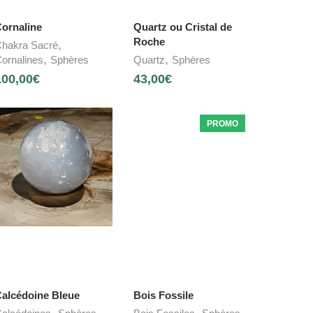
ornaline
Quartz ou Cristal de
Roche
,
hakra Sacré
,
,
ornalines
Sphères
Quartz
Sphères
100,00
€
43,00
€
PROMO
alcédoine Bleue
Bois Fossile
,
,