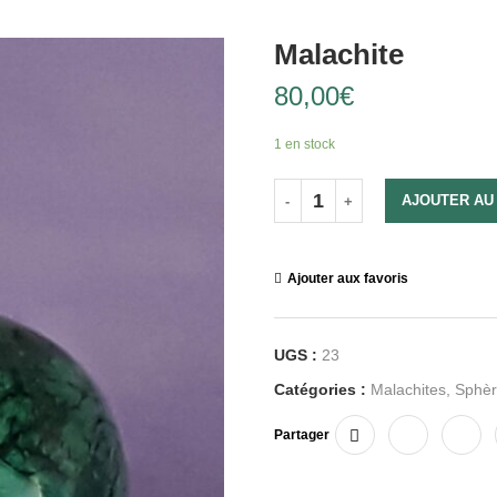
Malachite
80,00
€
1 en stock
AJOUTER AU
Ajouter aux favoris
UGS :
23
Catégories :
Malachites
,
Sphèr
Partager