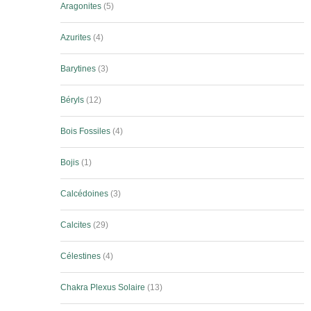
Aragonites
5
Azurites
4
Barytines
3
Béryls
12
Bois Fossiles
4
Bojis
1
Calcédoines
3
Calcites
29
Célestines
4
Chakra Plexus Solaire
13