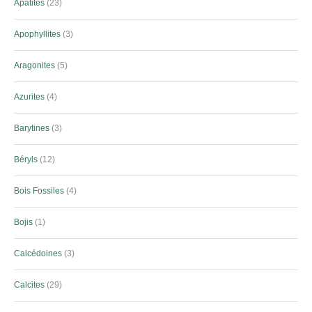
Apatites
23
Apophyllites
3
Aragonites
5
Azurites
4
Barytines
3
Béryls
12
Bois Fossiles
4
Bojis
1
Calcédoines
3
Calcites
29