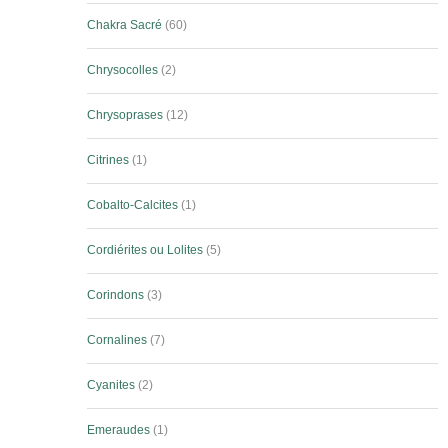
Chakra Sacré
60
Chrysocolles
2
Chrysoprases
12
Citrines
1
Cobalto-Calcites
1
Cordiérites ou Lolites
5
Corindons
3
Cornalines
7
Cyanites
2
Emeraudes
1