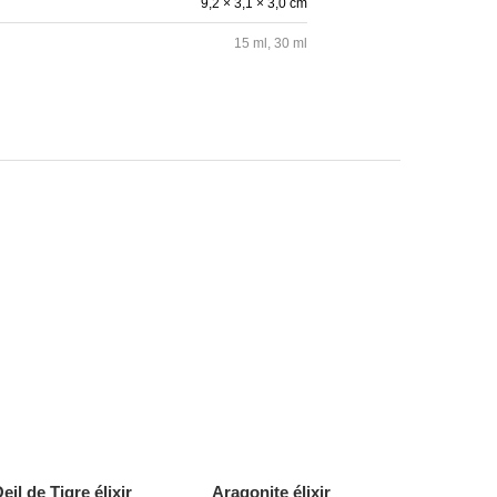
9,2 × 3,1 × 3,0 cm
15 ml, 30 ml
eil de Tigre élixir
Aragonite élixir