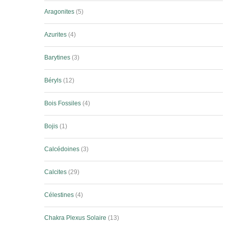
Aragonites
5
Azurites
4
Barytines
3
Béryls
12
Bois Fossiles
4
Bojis
1
Calcédoines
3
Calcites
29
Célestines
4
Chakra Plexus Solaire
13