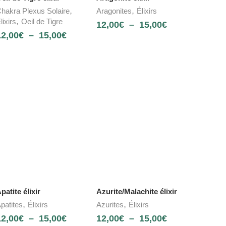
,
,
hakra Plexus Solaire
Aragonites
Élixirs
,
lixirs
Oeil de Tigre
12,00
€
–
15,00
€
12,00
€
–
15,00
€
patite élixir
Azurite/Malachite élixir
,
,
patites
Élixirs
Azurites
Élixirs
12,00
€
–
15,00
€
12,00
€
–
15,00
€