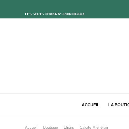
LES SEPTS CHAKRAS PRINCIPAUX
ELIXIR UNIVERS-SOI
ELIXIR PHOENIX
ELIXIR SAGESSE DES OCÉANS
ELIXIR INTIMISTE
ELIXIR ESSENCE’CIEL
ELIXIR PACIFISTE
CHAKRA PLEXUS SOLAIRE
CHAKRA SACRÉ
CHAKRA RACINE
ACCUEIL
LA BOUTI
Accueil
Boutique
Élixirs
Calcite Miel élixir