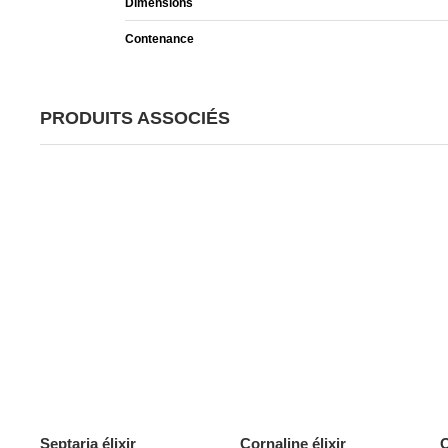
Dimensions
Contenance
PRODUITS ASSOCIÉS
Septaria élixir
Cornaline élixir
O