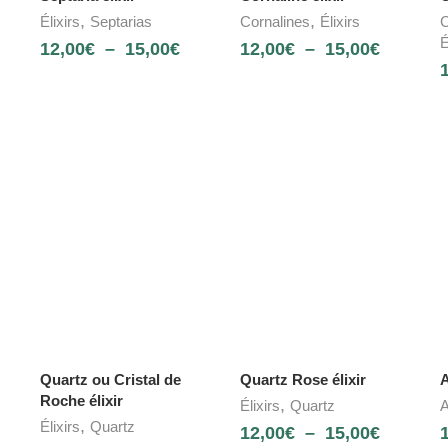
,
,
Élixirs
Septarias
Cornalines
Élixirs
C
É
12,00
€
–
15,00
€
12,00
€
–
15,00
€
Quartz ou Cristal de
Quartz Rose élixir
A
Roche élixir
,
Élixirs
Quartz
A
,
Élixirs
Quartz
12,00
€
–
15,00
€