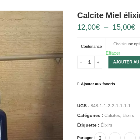
Calcite Miel élixi
12,00
€
–
15,00
€
Contenance
Effacer
AJOUTER AU
Ajouter aux favoris
UGS :
848-1-1-2-2-1-1-1-1
Catégories :
Calcites
,
Élixirs
Étiquette :
Élixirs
Partager