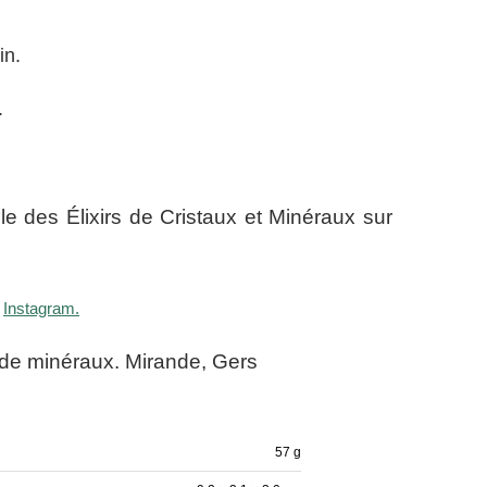
in.
.
e des Élixirs de Cristaux et Minéraux sur
t
Instagram.
 de minéraux. Mirande, Gers
57 g