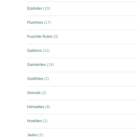
Epidotes
10
Fluorines
17
Fuschite Rubis
3
Gabbros
12
Garniérites
14
Goéthites
2
Grenats
2
Hématites
9
Howlites
1
Jades
2