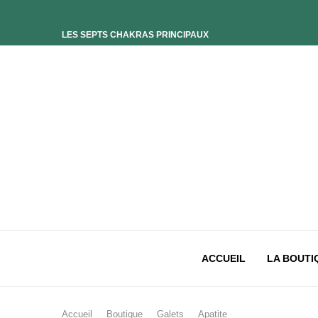
LES SEPTS CHAKRAS PRINCIPAUX
ELIXIR UNIVERS-SOI
ELIXIR PHOENIX
ELIXIR SAGESSE DES OCÉANS
ELIXIR INTIMISTE
ELIXIR ESSENCE’CIEL
ELIXIR PACIFISTE
CHAKRA PLEXUS SOLAIRE
CHAKRA SACRÉ
CHAKRA RACINE
ACCUEIL
LA BOUTI
Accueil
Boutique
Galets
Apatite