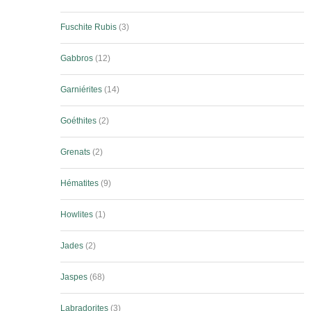
Fuschite Rubis
3
Gabbros
12
Garniérites
14
Goéthites
2
Grenats
2
Hématites
9
Howlites
1
Jades
2
Jaspes
68
Labradorites
3