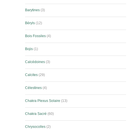
Barytines
3
Béryls
12
Bois Fossiles
4
Bojis
1
Calcédoines
3
Calcites
29
Célestines
4
Chakra Plexus Solaire
13
Chakra Sacré
60
Chrysocolles
2