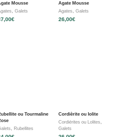
gate Mousse
Agate Mousse
,
,
gates
Galets
Agates
Galets
37,00
€
26,00
€
ubellite ou Tourmaline
Cordièrite ou Iolite
Rose
,
Cordiérites ou Lolites
,
alets
Rubellites
Galets
24,00
€
26,00
€