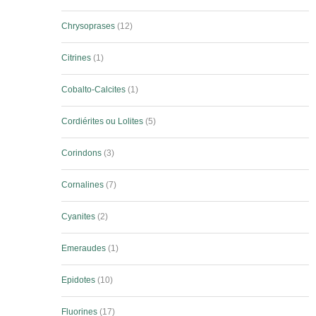
Chrysoprases
12
Citrines
1
Cobalto-Calcites
1
Cordiérites ou Lolites
5
Corindons
3
Cornalines
7
Cyanites
2
Emeraudes
1
Epidotes
10
Fluorines
17