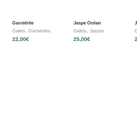
Garniérite
Jaspe Océan
J
,
,
Galets
Garniérites
Galets
Jaspes
G
22,00
€
25,00
€