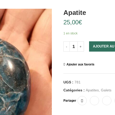
Apatite
25,00
€
1 en stock
AJOUTER AU
Ajouter aux favoris
UGS :
781
Catégories :
Apatites
,
Galets
Partager