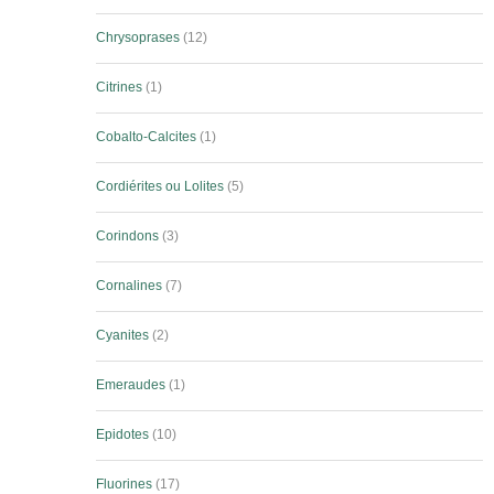
Chrysoprases
12
Citrines
1
Cobalto-Calcites
1
Cordiérites ou Lolites
5
Corindons
3
Cornalines
7
Cyanites
2
Emeraudes
1
Epidotes
10
Fluorines
17