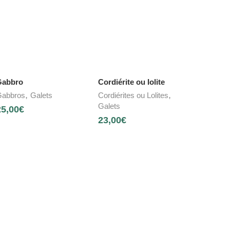
Gabbro
Cordiérite ou Iolite
,
,
abbros
Galets
Cordiérites ou Lolites
Galets
25,00
€
23,00
€