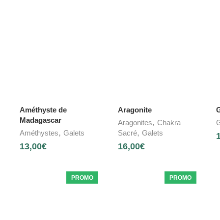
Améthyste de
Aragonite
Madagascar
,
Aragonites
Chakra
G
,
,
Améthystes
Galets
Sacré
Galets
13,00
€
16,00
€
PROMO
PROMO