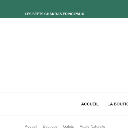
LES SEPTS CHAKRAS PRINCIPAUX
ELIXIR UNIVERS-SOI
ELIXIR PHOENIX
ELIXIR SAGESSE DES OCÉANS
ELIXIR INTIMISTE
ELIXIR ESSENCE’CIEL
ELIXIR PACIFISTE
CHAKRA PLEXUS SOLAIRE
CHAKRA SACRÉ
CHAKRA RACINE
ACCUEIL
LA BOUTI
Accueil
Boutique
Galets
Agate Naturelle