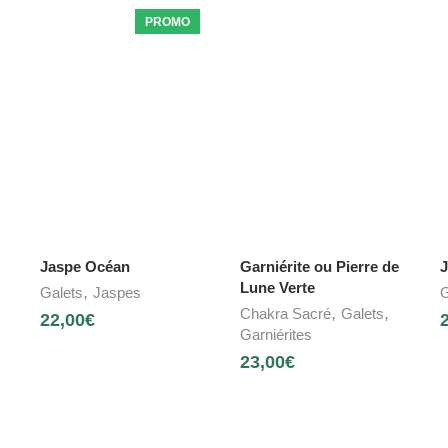
PROMO
Jaspe Océan
Garniérite ou Pierre de
J
Lune Verte
,
Galets
Jaspes
G
,
,
Chakra Sacré
Galets
22,00
€
Garniérites
23,00
€