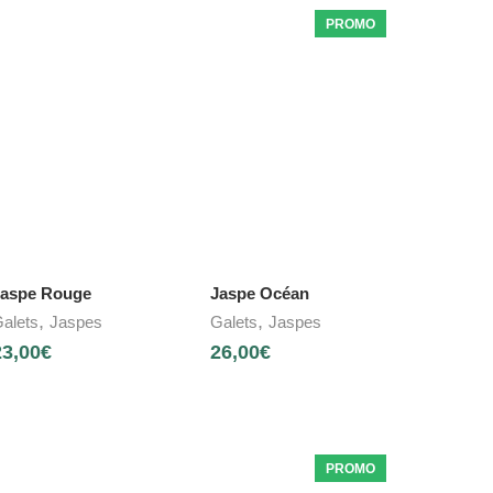
PROMO
aspe Rouge
Jaspe Océan
,
,
alets
Jaspes
Galets
Jaspes
23,00
€
26,00
€
PROMO