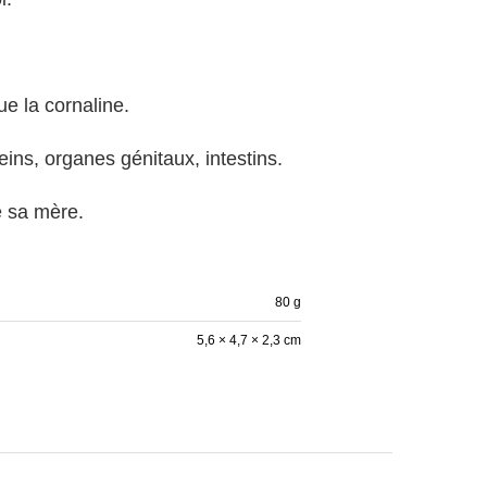
e la cornaline.
eins, organes génitaux, intestins.
e sa mère.
80 g
5,6 × 4,7 × 2,3 cm