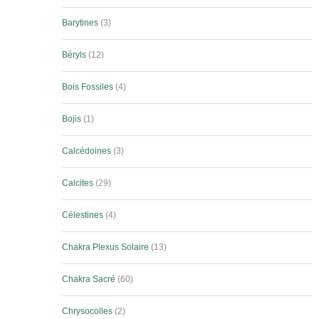
Barytines
3
Béryls
12
Bois Fossiles
4
Bojis
1
Calcédoines
3
Calcites
29
Célestines
4
Chakra Plexus Solaire
13
Chakra Sacré
60
Chrysocolles
2