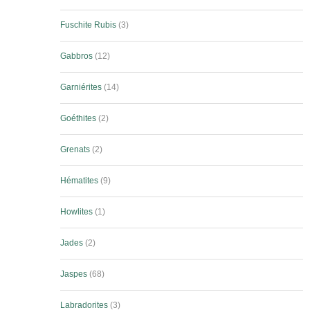
Fuschite Rubis
3
Gabbros
12
Garniérites
14
Goéthites
2
Grenats
2
Hématites
9
Howlites
1
Jades
2
Jaspes
68
Labradorites
3