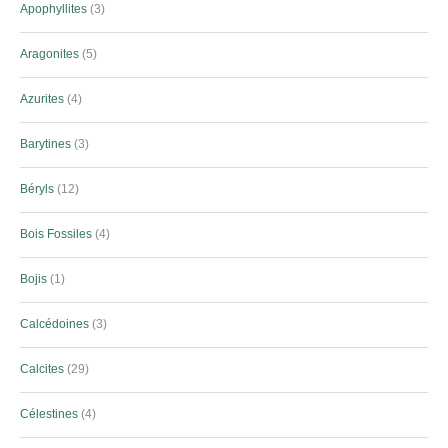
Apophyllites
3
Aragonites
5
Azurites
4
Barytines
3
Béryls
12
Bois Fossiles
4
Bojis
1
Calcédoines
3
Calcites
29
Célestines
4