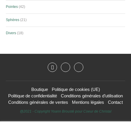
Pointes
42
Sphères
21
Divers
18
Boutique
Politique de cookies (UE)
Politique de confidentialité
Conditions générales d’utilisation
Conditions générales de ventes
Mentions légales
Contact
@2021 - Copyright Yoann Brousté pour Coeur de Christal
HAUT DE PAGE