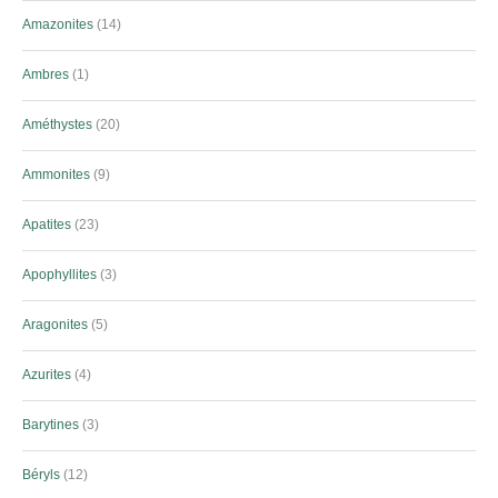
Amazonites
14
Ambres
1
Améthystes
20
Ammonites
9
Apatites
23
Apophyllites
3
Aragonites
5
Azurites
4
Barytines
3
Béryls
12