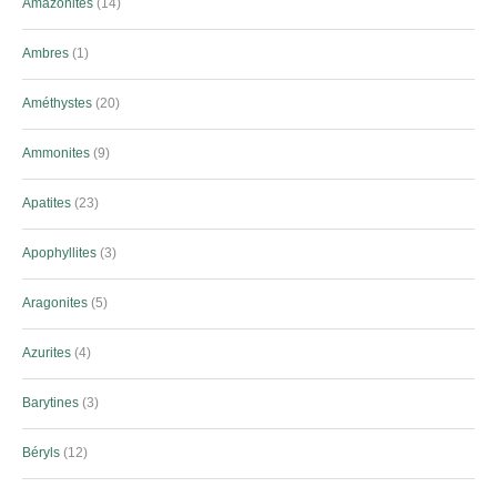
Amazonites
14
Ambres
1
Améthystes
20
Ammonites
9
Apatites
23
Apophyllites
3
Aragonites
5
Azurites
4
Barytines
3
Béryls
12