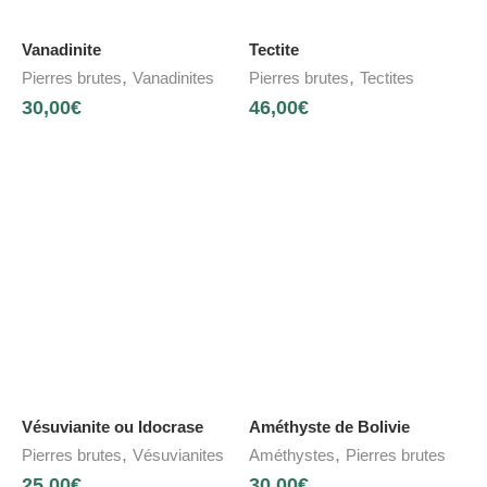
Vanadinite
Tectite
,
,
Pierres brutes
Vanadinites
Pierres brutes
Tectites
30,00
€
46,00
€
Vésuvianite ou Idocrase
Améthyste de Bolivie
,
,
Pierres brutes
Vésuvianites
Améthystes
Pierres brutes
25,00
€
30,00
€