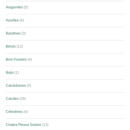
Aragonites
5
Azurites
4
Barytines
3
Béryls
12
Bois Fossiles
4
Bojis
1
Calcédoines
3
Calcites
29
Célestines
4
Chakra Plexus Solaire
13