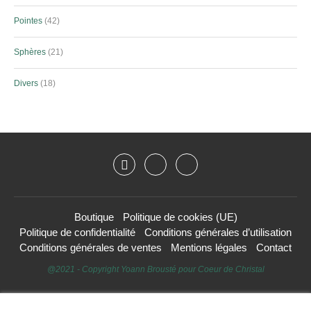
Pointes
42
Sphères
21
Divers
18
Boutique
Politique de cookies (UE)
Politique de confidentialité
Conditions générales d’utilisation
Conditions générales de ventes
Mentions légales
Contact
@2021 - Copyright Yoann Brousté pour Coeur de Christal
HAUT DE PAGE