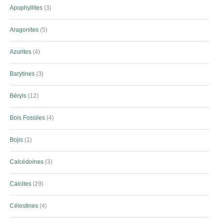
Apophyllites
3
Aragonites
5
Azurites
4
Barytines
3
Béryls
12
Bois Fossiles
4
Bojis
1
Calcédoines
3
Calcites
29
Célestines
4