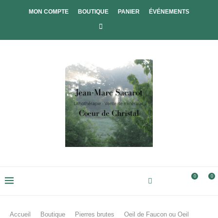
MON COMPTE
BOUTIQUE
PANIER
ÉVÉNEMENTS
0
0
Accueil
Boutique
Pierres brutes
Oeil de Faucon ou Oeil