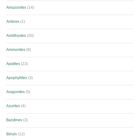
Amazonites
14
Ambres
1
Améthystes
20
Ammonites
8
Apatites
23
Apophyllites
3
Aragonites
5
Azurites
4
Barytines
3
Béryls
12