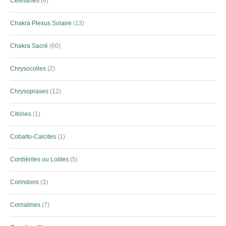
Célestines
4
Chakra Plexus Solaire
13
Chakra Sacré
60
Chrysocolles
2
Chrysoprases
12
Citrines
1
Cobalto-Calcites
1
Cordiérites ou Lolites
5
Corindons
3
Cornalines
7