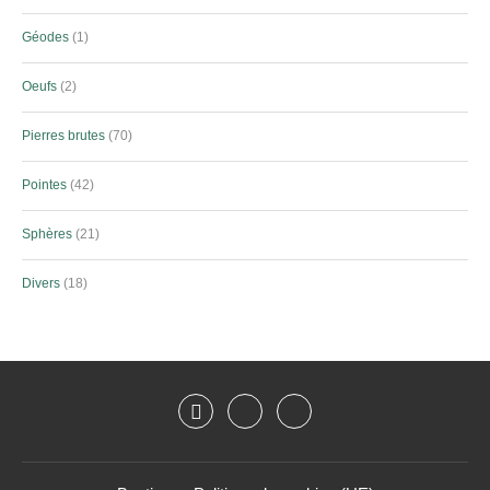
Géodes
1
Oeufs
2
Pierres brutes
70
Pointes
42
Sphères
21
Divers
18