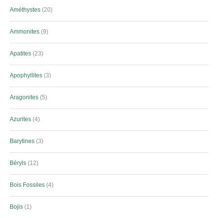
Améthystes
20
Ammonites
9
Apatites
23
Apophyllites
3
Aragonites
5
Azurites
4
Barytines
3
Béryls
12
Bois Fossiles
4
Bojis
1