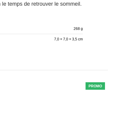
n le temps de retrouver le sommeil.
268 g
7,0 × 7,0 × 3,5 cm
PROMO