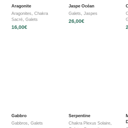
Aragonite
Jaspe Océan
C
,
,
Aragonites
Chakra
Galets
Jaspes
C
,
Sacré
Galets
G
26,00
€
16,00
€
Gabbro
Serpentine
M
D
,
,
Gabbros
Galets
Chakra Plexus Solaire