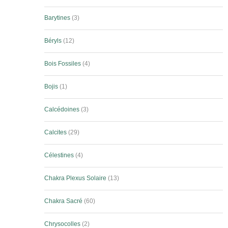
Barytines
3
Béryls
12
Bois Fossiles
4
Bojis
1
Calcédoines
3
Calcites
29
Célestines
4
Chakra Plexus Solaire
13
Chakra Sacré
60
Chrysocolles
2