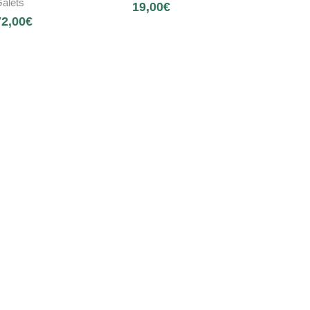
alets
19,00
€
72,00
€