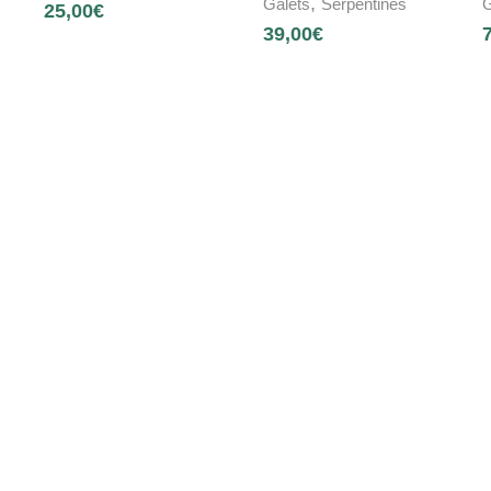
,
Galets
Serpentines
G
25,00
€
39,00
€