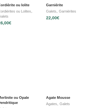
ordièrite ou Iolite
Garniérite
,
,
ordiérites ou Lolites
Galets
Garniérites
alets
22,00
€
26,00
€
erlinite ou Opale
Agate Mousse
endritique
,
Agates
Galets