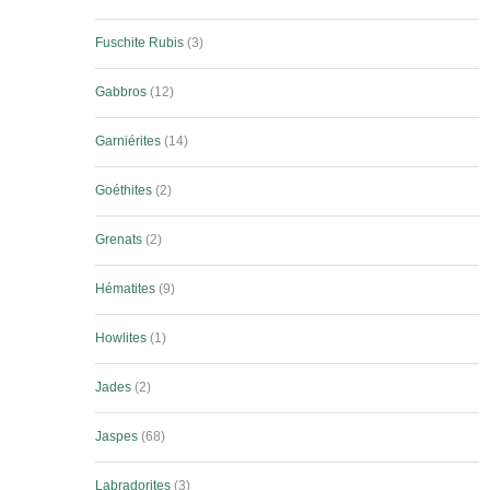
Fuschite Rubis
3
Gabbros
12
Garniérites
14
Goéthites
2
Grenats
2
Hématites
9
Howlites
1
Jades
2
Jaspes
68
Labradorites
3