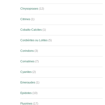
Chrysoprases
12
Citrines
1
Cobalto-Calcites
1
Cordiérites ou Lolites
5
Corindons
3
Cornalines
7
Cyanites
2
Emeraudes
1
Epidotes
10
Fluorines
17