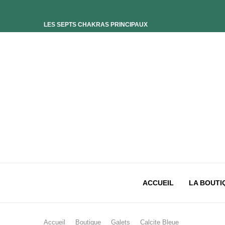
LES SEPTS CHAKRAS PRINCIPAUX
ELIXIR UNIVERS-SOI
ELIXIR PHOENIX
ELIXIR SAGESSE DES OCÉANS
ELIXIR INTIMISTE
ELIXIR ESSENCE’CIEL
ELIXIR PACIFISTE
CHAKRA PLEXUS SOLAIRE
CHAKRA SACRÉ
CHAKRA RACINE
ACCUEIL
LA BOUTI
Accueil
Boutique
Galets
Calcite Bleue