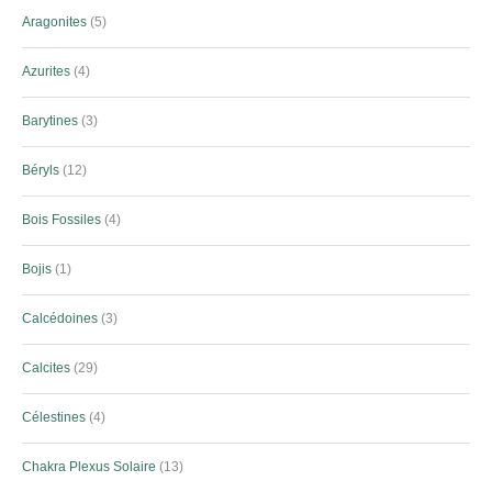
Aragonites
5
Azurites
4
Barytines
3
Béryls
12
Bois Fossiles
4
Bojis
1
Calcédoines
3
Calcites
29
Célestines
4
Chakra Plexus Solaire
13