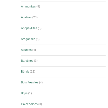
Ammonites
9
Apatites
23
Apophyllites
3
Aragonites
5
Azurites
4
Barytines
3
Béryls
12
Bois Fossiles
4
Bojis
1
Calcédoines
3