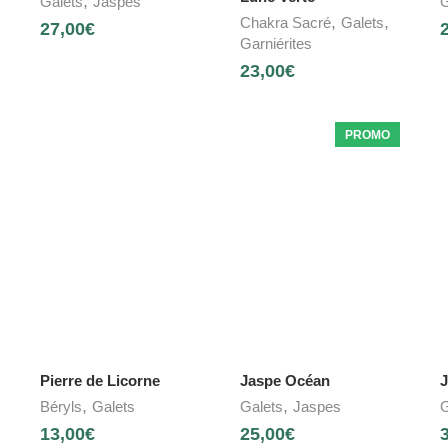
,
Galets
Jaspes
G
,
,
Chakra Sacré
Galets
27,00
€
Garniérites
23,00
€
PROMO
Pierre de Licorne
Jaspe Océan
J
,
,
Béryls
Galets
Galets
Jaspes
G
13,00
€
25,00
€