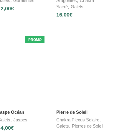
,
,
alets
Garniérites
Aragonites
Chakra
,
Sacré
Galets
22,00
€
16,00
€
PROMO
aspe Océan
Pierre de Soleil
,
,
alets
Jaspes
Chakra Plexus Solaire
,
Galets
Pierres de Soleil
34,00
€