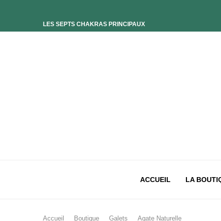
LES SEPTS CHAKRAS PRINCIPAUX
ELIXIR UNIVERS-SOI
ELIXIR PHOENIX
ELIXIR SAGESSE DES OCÉANS
ELIXIR INTIMISTE
ELIXIR ESSENCE’CIEL
ELIXIR PACIFISTE
CHAKRA PLEXUS SOLAIRE
CHAKRA SACRÉ
CHAKRA RACINE
ACCUEIL
LA BOUTI
Accueil
Boutique
Galets
Agate Naturelle