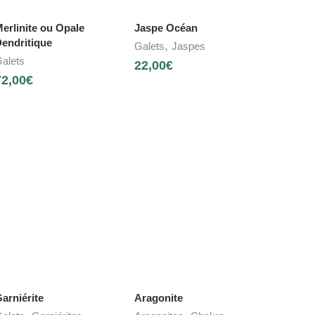
erlinite ou Opale
Jaspe Océan
endritique
,
Galets
Jaspes
alets
22,00
€
72,00
€
arniérite
Aragonite