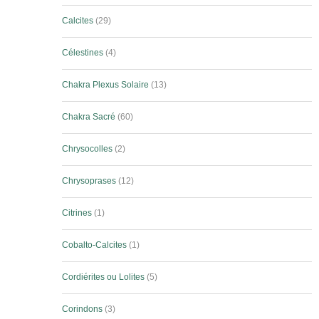
Calcites
29
Célestines
4
Chakra Plexus Solaire
13
Chakra Sacré
60
Chrysocolles
2
Chrysoprases
12
Citrines
1
Cobalto-Calcites
1
Cordiérites ou Lolites
5
Corindons
3