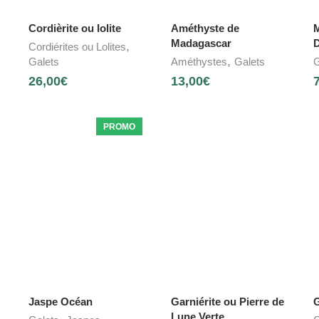
Cordièrite ou Iolite
Améthyste de
M
Madagascar
D
,
Cordiérites ou Lolites
,
Galets
Améthystes
Galets
G
26,00
€
13,00
€
PROMO
Jaspe Océan
Garniérite ou Pierre de
G
Lune Verte