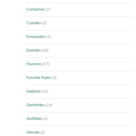
Cornalines
7
Cyanites
2
Emeraudes
1
Epidotes
10
Fluorines
17
Fuschite Rubis
3
Gabbros
12
Garniérites
14
Goéthites
2
Grenats
2