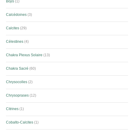
Bojis
1
Calcédoines
3
Calcites
29
Célestines
4
Chakra Plexus Solaire
13
Chakra Sacré
60
Chrysocolles
2
Chrysoprases
12
Citrines
1
Cobalto-Calcites
1