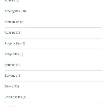
Ambres
1
Améthystes
20
Ammonites
9
Apatites
23
Apophyllites
3
Aragonites
5
Azurites
4
Barytines
3
Béryls
12
Bois Fossiles
4